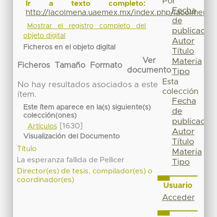
Por
Ir a texto completo:
Fecha
http://lacolmena.uaemex.mx/index.php/lacolmena/a
de
Mostrar el registro completo del
publicación
objeto digital
Autor
Ficheros en el objeto digital
Título
Ver
Materia
Ficheros
Tamaño
Formato
documento
Tipo
Esta
No hay resultados asociados a este
colección
ítem.
Fecha
Este ítem aparece en la(s) siguiente(s)
de
colección(ones)
publicación
[1630]
Artículos
Autor
Visualización del Documento
Título
Título
Materia
La esperanza fallida de Pellicer
Tipo
Director(es) de tesis, compilador(es) o
coordinador(es)
Usuario
Acceder