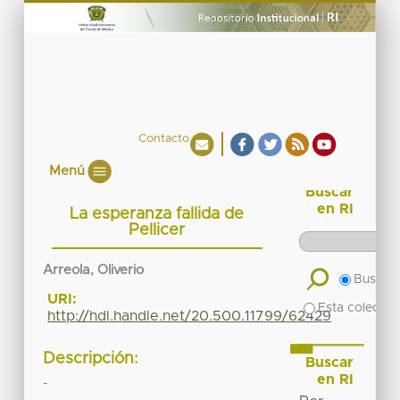
Contacto
Menú
Buscar
en RI
La esperanza fallida de
Pellicer
Arreola, Oliverio
Buscar 
URI:
Esta colecció
http://hdl.handle.net/20.500.11799/62429
Descripción:
Buscar
en RI
-