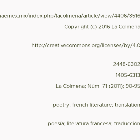
.uaemex.mx/index.php/lacolmena/article/view/4406/351
Copyright (c) 2016 La Colmen
http://creativecommons.org/licenses/by/4.
2448-630
1405-631
La Colmena; Núm. 71 (2011); 90-9
poetry; french literature; translatio
poesía; literatura francesa; traducció