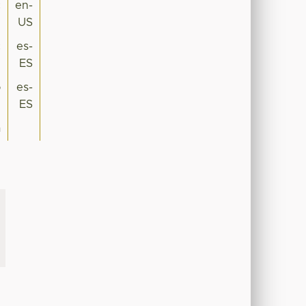
c
en-
US
c
es-
ES
o
es-
ES
a