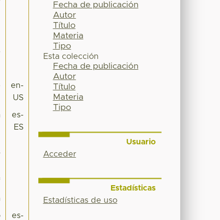
Fecha de publicación
Autor
Z
Título
Z
Materia
Tipo
6
Esta colección
Fecha de publicación
2
Autor
-
en-
Título
Materia
US
Tipo
a
es-
l
ES
l
Usuario
s
Acceder
.
f
Estadísticas
a
Estadísticas de uso
o
es-