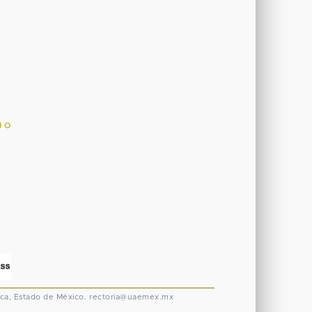
) o
ca, Estado de México.
rectoria@uaemex.mx