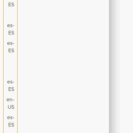
ES
6
a
es-
ES
0
es-
ES
2
3
5
es-
ES
n
en-
US
n
es-
ES