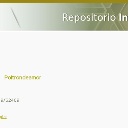
Poltrondeamor
799/62469
ital