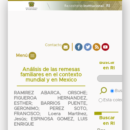
Contacto
Menú
Buscar
en RI
Análisis de las remesas
familiares en el contexto
mundial y en Mexico
Buscar 
RAMIREZ ABARCA, ORSOHE
;
FIGUEROA HERNANDEZ,
Esta colecció
ESTHER
;
BARRIOS PUENTE,
GERONIMO
;
PEREZ SOTO,
FRANCISCO
;
Loera Martínez,
Buscar
Jesús
;
ESPINOSA GOMEZ, LUIS
en RI
ENRIQUE