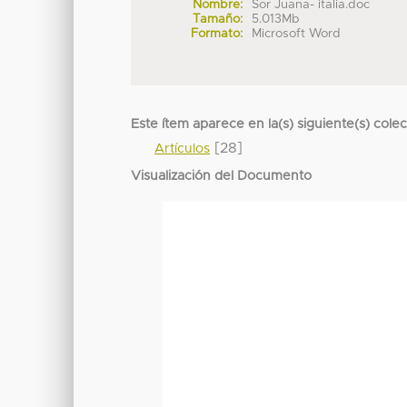
Nombre:
Sor Juana- italia.doc
Tamaño:
5.013Mb
Formato:
Microsoft Word
Este ítem aparece en la(s) siguiente(s) cole
[28]
Artículos
Visualización del Documento