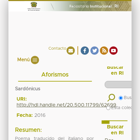
Contacto
Menú
Buscar
en RI
Aforismos
Sardónicus
Buscar 
URI:
http://hdl.handle.net/20.500.11799/62699
Esta colecció
Fecha:
2016
Buscar
Resumen:
en RI
Poema traducido del italiano por