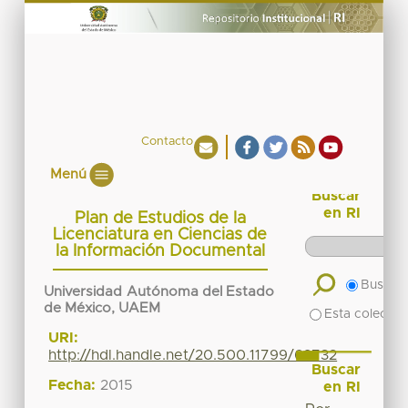
Contacto
Menú
Buscar
en RI
Plan de Estudios de la
Licenciatura en Ciencias de
la Información Documental
Buscar 
Universidad Autónoma del Estado
de México, UAEM
Esta colecció
URI:
http://hdl.handle.net/20.500.11799/62732
Buscar
Fecha:
2015
en RI