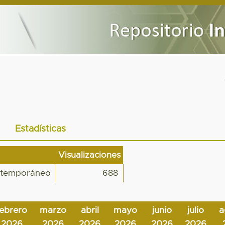
Estadísticas
Visualizaciones
ontemporáneo
688
febrero
marzo
abril
mayo
junio
julio
a
2026
2026
2026
2026
2026
2026