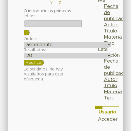
Por
Y
Z
Fecha
O introducir las primeras
de
letras:
publicación
Autor
Título
Materia
Orden:
Tipo
Esta
Resultados:
colección
Fecha
de
Lo sentimos, no hay
publicación
resultados para esta
Autor
búsqueda.
Título
Materia
Tipo
Usuario
Acceder