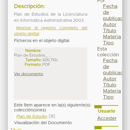
Por
Fecha
Descripción:
de
Plan de Estudios de la Licenciatura
publicación
en Informática Administrativa 2003
Autor
Mostrar el registro completo del
Título
objeto digital
Materia
Ficheros en el objeto digital
Tipo
Esta
Nombre:
colección
Plan de Estudios_ ...
Tamaño:
426.7Kb
Fecha
Formato:
PDF
de
publicación
Ver documento
Autor
Título
Materia
Tipo
Este ítem aparece en la(s) siguiente(s)
colección(ones)
Usuario
[9]
Plan de Estudio
Acceder
Visualización del Documento