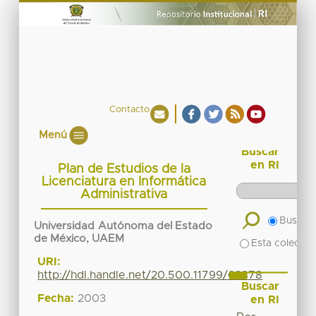
Contacto
Menú
Buscar
en RI
Plan de Estudios de la
Licenciatura en Informática
Administrativa
Buscar 
Universidad Autónoma del Estado
de México, UAEM
Esta colecció
URI:
http://hdl.handle.net/20.500.11799/62878
Buscar
Fecha:
2003
en RI