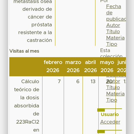
Por
metástasis ósea
Fecha
derivado de
de
cáncer de
publicación
próstata
Autor
Título
resistente a la
Materia
castración
Tipo
Esta
Visitas al mes
colección
febrero
marzo
abril
mayo
junio
Fecha
de
2026
2026
2026
2026
2026
publicación
Autor
Cálculo
7
6
13
20
12
Título
teórico de
Materia
la dosis
Tipo
absorbida
de
Usuario
223RaCl2
Acceder
en