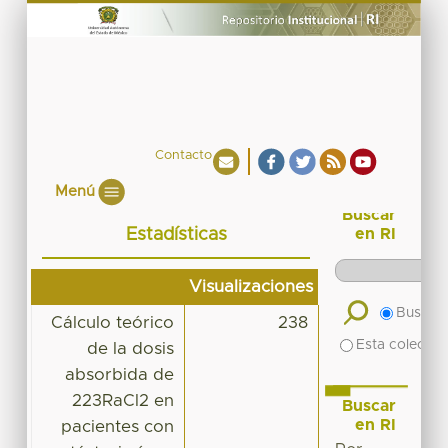
Contacto
Menú
Buscar
Estadísticas
en RI
Visualizaciones
Buscar 
Cálculo teórico
238
Esta colecció
de la dosis
absorbida de
223RaCl2 en
Buscar
en RI
pacientes con