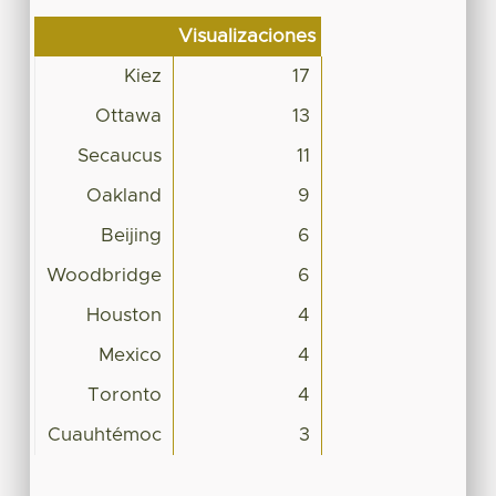
Visualizaciones
Kiez
17
Ottawa
13
Secaucus
11
Oakland
9
Beijing
6
Woodbridge
6
Houston
4
Mexico
4
Toronto
4
Cuauhtémoc
3