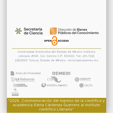
Universidad Autónoma del Estado de México
Instituto
Literario #100. Col. Centro
C.P. 50000. Tel. (01-722)
2262300
Toluca, Estado de México.
rectoria@uaemex.mx
CONACYT
"2026, Conmemoración del ingreso de la científica y
académica Elena Cárdenas Guerrero al Instituto
científico Literario"