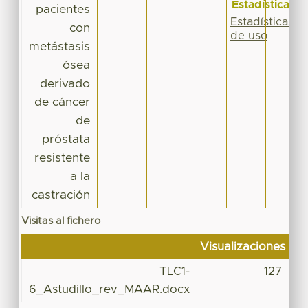
Estadísticas
pacientes
Estadísticas
con
de uso
metástasis
ósea
derivado
de cáncer
de
próstata
resistente
a la
castración
Visitas al fichero
Visualizaciones
TLC1-
127
6_Astudillo_rev_MAAR.docx