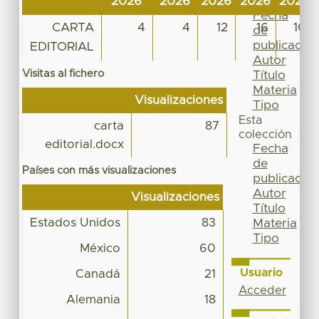
2026
2026
2026
2026
2026
Por
Fecha
CARTA
4
4
12
16
10
de
publicación
EDITORIAL
Autor
Visitas al fichero
Título
Materia
Visualizaciones
Tipo
Esta
carta
87
colección
editorial.docx
Fecha
de
Países con más visualizaciones
publicación
Autor
Visualizaciones
Título
Estados Unidos
83
Materia
Tipo
México
60
Usuario
Canadá
21
Acceder
Alemania
18