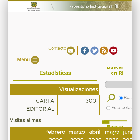
Contacto
Menú
Buscar
Estadísticas
en RI
Visualizaciones
Buscar 
CARTA
300
Esta colecció
EDITORIAL
Visitas al mes
Buscar
febrero
marzo
abril
mayo
junio
en RI