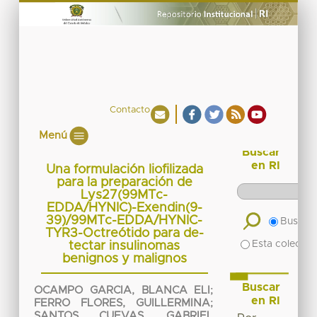
Contacto
Menú
Buscar
en RI
Una formulación liofilizada
para la preparación de
Lys27(99MTc-
EDDA/HYNIC)-Exendin(9-
39)/99MTc-EDDA/HYNIC-
Buscar 
TYR3-Octreótido para de-
Esta colecció
tectar insulinomas
benignos y malignos
Buscar
OCAMPO GARCIA, BLANCA ELI
;
en RI
FERRO FLORES, GUILLERMINA
;
SANTOS CUEVAS, GABRIEL