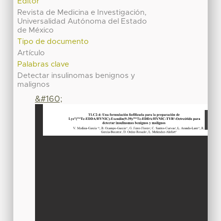
Editor
Revista de Medicina e Investigación,
Universalidad Autónoma del Estado
de México
Tipo de documento
Artículo
Palabras clave
Detectar insulinomas benignos y
malignos
&#160;