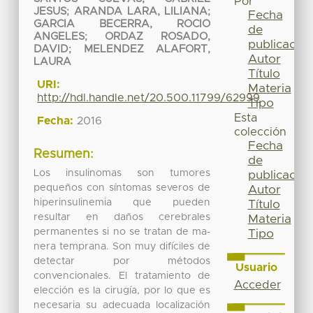
Por
JESUS
;
ARANDA LARA, LILIANA
;
Fecha
GARCIA BECERRA, ROCIO
de
ANGELES
;
ORDAZ ROSADO,
publicación
DAVID
;
MELENDEZ ALAFORT,
Autor
LAURA
Título
URI:
Materia
http://hdl.handle.net/20.500.11799/62999
Tipo
Esta
Fecha:
2016
colección
Fecha
Resumen:
de
Los insulinomas son tumores
publicación
pequeños con síntomas severos de
Autor
hiperinsulinemia que pueden
Título
resultar en daños cerebrales
Materia
permanentes si no se tratan de ma-
Tipo
nera temprana. Son muy difíciles de
detectar por métodos
Usuario
convencionales. El tratamiento de
Acceder
elección es la cirugía, por lo que es
necesaria su adecuada localización