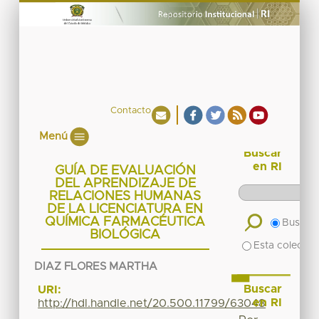
Contacto
Menú
Buscar
en RI
GUÍA DE EVALUACIÓN
DEL APRENDIZAJE DE
RELACIONES HUMANAS
DE LA LICENCIATURA EN
QUÍMICA FARMACÉUTICA
Buscar 
BIOLÓGICA
Esta colecció
DIAZ FLORES MARTHA
Buscar
URI:
en RI
http://hdl.handle.net/20.500.11799/63048