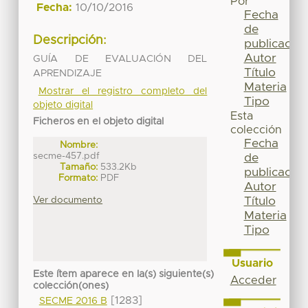
Por
Fecha:
10/10/2016
Fecha
de
Descripción:
publicación
Autor
GUÍA DE EVALUACIÓN DEL
Título
APRENDIZAJE
Materia
Mostrar el registro completo del
Tipo
objeto digital
Esta
Ficheros en el objeto digital
colección
Fecha
Nombre:
secme-457.pdf
de
Tamaño:
533.2Kb
publicación
Formato:
PDF
Autor
Ver documento
Título
Materia
Tipo
Usuario
Este ítem aparece en la(s) siguiente(s)
Acceder
colección(ones)
[1283]
SECME 2016 B