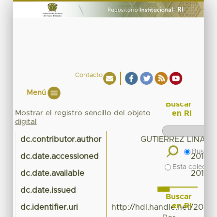
Contacto
Menú
Buscar
Mostrar el registro sencillo del objeto
en RI
digital
dc.contributor.author
GUTIERREZ LIÑAN 
Buscar 
dc.date.accessioned
2016-1
Esta colecció
dc.date.available
2016-1
dc.date.issued
Buscar
en RI
dc.identifier.uri
http://hdl.handle.net/20.5