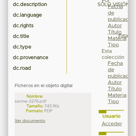
Por
dc.description
SÓLO VISIÓN 
Fecha
de
dc.language
publicación
Autor
dc.rights
Título
dc.title
FISIOL
Materia
Tipo
dc.type
Esta
colección
dc.provenance
Fecha
dc.road
de
publicación
Autor
Ficheros en el objeto digital
Título
Materia
Nombre:
Tipo
secme-3276.pdf
Tamaño:
743.1Kb
Formato:
PDF
Usuario
Ver documento
Acceder