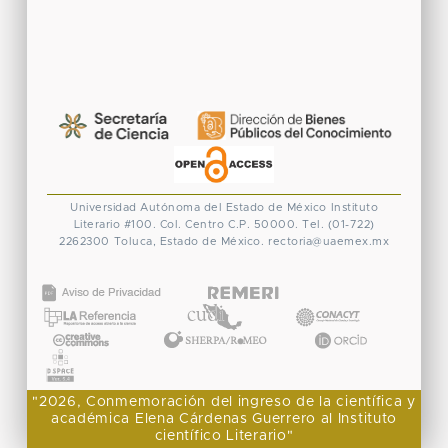
Universidad Autónoma del Estado de México
Instituto
Literario #100. Col. Centro
C.P. 50000. Tel. (01-722)
2262300
Toluca, Estado de México.
rectoria@uaemex.mx
CONACYT
"2026, Conmemoración del ingreso de la científica y
académica Elena Cárdenas Guerrero al Instituto
científico Literario"