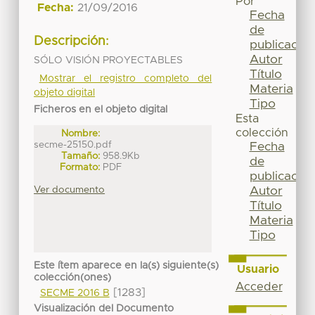
Por
Fecha:
21/09/2016
Fecha
de
Descripción:
publicación
Autor
SÓLO VISIÓN PROYECTABLES
Título
Mostrar el registro completo del
Materia
objeto digital
Tipo
Ficheros en el objeto digital
Esta
colección
Nombre:
secme-25150.pdf
Fecha
Tamaño:
958.9Kb
de
Formato:
PDF
publicación
Ver documento
Autor
Título
Materia
Tipo
Este ítem aparece en la(s) siguiente(s)
Usuario
colección(ones)
Acceder
[1283]
SECME 2016 B
Visualización del Documento