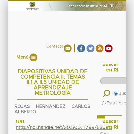
Contacto
Menú
Buscar
en RI
DIAPOSITIVAS UNIDAD DE
COMPETENCIA II, TEMAS
II.1 A II.5 UNIDAD DE
APRENDIZAJE
METROLOGÍA
Buscar 
Esta colecció
ROJAS HERNANDEZ CARLOS
ALBERTO
Buscar
URI:
en RI
http://hdl.handle.net/20.500.11799/63080