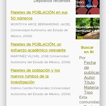
Depósitos recientes
Papeles de POBLACIÓN en sus
50 números
MONTOYA ARCE, BERNARDINO JACIEL
(
Universidad Autónoma del Estado de
,
)
México
2006
Papeles de POBLACIÓN: un
Buscar
esfuerzo académico relevante
en RI
(
MARTINEZ VILCHIS, JOSE
Universidad
Por
,
)
Fecha
Autónoma del Estado de México
2006
de
Papeles de población y los
publicación
nuevos rumbos de la
Autor
investigación
Título
Materia
(
Dídimo Castillo Fernández
Universidad
Tipo
,
)
Autónoma del Estado de México
2004
Esta
comunidad