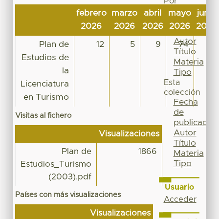
Por
Fecha
febrero
marzo
abril
mayo
junio
de
2026
2026
2026
2026
2026
publicación
Autor
Plan de
12
5
9
74
21
Título
Estudios de
Materia
la
Tipo
Esta
Licenciatura
colección
en Turismo
Fecha
de
Visitas al fichero
publicación
Autor
Visualizaciones
Título
Plan de
1866
Materia
Tipo
Estudios_Turismo
(2003).pdf
Usuario
Países con más visualizaciones
Acceder
Visualizaciones