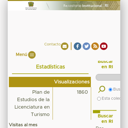
Contacto
Menú
Buscar
Estadísticas
en RI
Visualizaciones
Buscar 
Plan de
1860
Esta colecció
Estudios de la
Licenciatura en
Turismo
Buscar
en RI
Visitas al mes