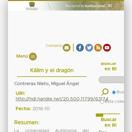
Contacto
Menú
Buscar
en RI
Kálim y el dragón
Contreras Nieto, Miguel Ángel
Buscar 
URI:
http://hdl.handle.net/20.500.11799/63174
Esta colecció
Fecha:
2016-10
Buscar
Resumen:
en RI
La Universidad Autónoma del