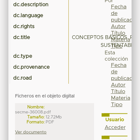
Por
dc.description
Fecha
de
dc.language
publicación
Autor
dc.rights
Título
dc.title
CONCEPTOS BÁSICOS. PO
Materia
SUSTENTABLE 
Tipo
Esta
dc.type
colección
Fecha
dc.provenance
de
dc.road
publicación
Autor
Título
Ficheros en el objeto digital
Materia
Tipo
Nombre:
secme-36008.pdf
Tamaño:
12.72Mb
Usuario
Formato:
PDF
Acceder
Ver documento