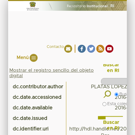
Contacto
Menú
Buscar
Mostrar el registro sencillo del objeto
en RI
digital
dc.contributor.author
PLATAS LOPEZ F
Buscar 
dc.date.accessioned
2016-12
Esta colecció
dc.date.available
2016-12
dc.date.issued
Buscar
en RI
dc.identifier.uri
http://hdl.handle.net/20.5