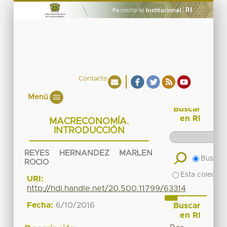
Contacto
Menú
Buscar
en RI
MACRECONOMÍA.
INTRODUCCIÓN
REYES HERNANDEZ MARLEN
Buscar 
ROCIO
Esta colecció
URI:
http://hdl.handle.net/20.500.11799/63314
Fecha:
6/10/2016
Buscar
en RI