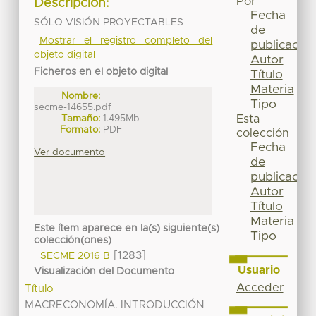
Por
Descripción:
Fecha
SÓLO VISIÓN PROYECTABLES
de
Mostrar el registro completo del
publicación
objeto digital
Autor
Ficheros en el objeto digital
Título
Materia
Nombre:
Tipo
secme-14655.pdf
Tamaño:
1.495Mb
Esta
Formato:
PDF
colección
Fecha
Ver documento
de
publicación
Autor
Título
Materia
Este ítem aparece en la(s) siguiente(s)
Tipo
colección(ones)
[1283]
SECME 2016 B
Usuario
Visualización del Documento
Acceder
Título
MACRECONOMÍA. INTRODUCCIÓN