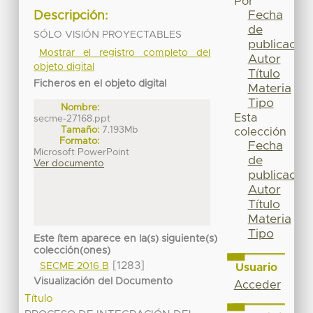
Por
Fecha
Descripción:
de
SÓLO VISIÓN PROYECTABLES
publicación
Mostrar el registro completo del
Autor
objeto digital
Título
Ficheros en el objeto digital
Materia
Tipo
Nombre:
Esta
secme-27168.ppt
Tamaño:
7.193Mb
colección
Formato:
Fecha
Microsoft PowerPoint
de
Ver documento
publicación
Autor
Título
Materia
Tipo
Este ítem aparece en la(s) siguiente(s)
colección(ones)
[1283]
SECME 2016 B
Usuario
Visualización del Documento
Acceder
Título