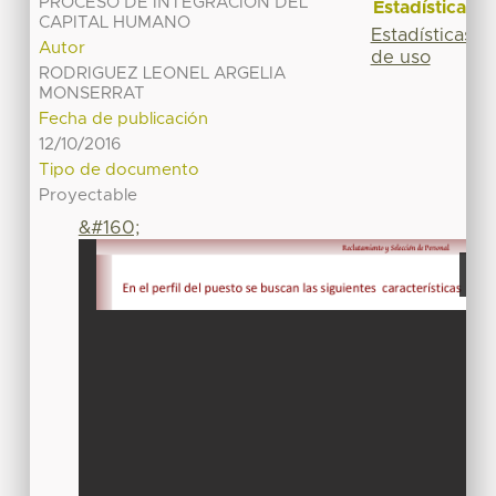
PROCESO DE INTEGRACIÓN DEL
Estadísticas
CAPITAL HUMANO
Estadísticas
Autor
de uso
RODRIGUEZ LEONEL ARGELIA
MONSERRAT
Fecha de publicación
12/10/2016
Tipo de documento
Proyectable
&#160;