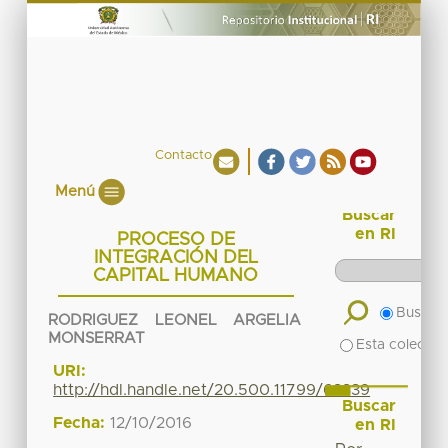
Contacto
Menú
Buscar
en RI
PROCESO DE
INTEGRACIÓN DEL
CAPITAL HUMANO
Buscar 
RODRIGUEZ LEONEL ARGELIA
MONSERRAT
Esta colecció
URI:
http://hdl.handle.net/20.500.11799/63339
Buscar
Fecha:
12/10/2016
en RI