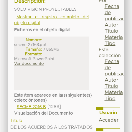
Por
Descripción:
Fecha
SÓLO VISIÓN PROYECTABLES
de
Mostrar el registro completo del
publicación
objeto digital
Autor
Ficheros en el objeto digital
Título
Materia
Nombre:
Tipo
secme-27168.ppt
Tamaño:
7.865Mb
Esta
Formato:
colección
Microsoft PowerPoint
Fecha
Ver documento
de
publicación
Autor
Título
Materia
Este ítem aparece en la(s) siguiente(s)
Tipo
colección(ones)
[1283]
SECME 2016 B
Usuario
Visualización del Documento
Acceder
Título
DE LOS ACUERDOS A LOS TRATADOS