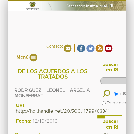
Contacto
Menú
Buscar
en RI
DE LOS ACUERDOS A LOS
TRATADOS
RODRIGUEZ LEONEL ARGELIA
Buscar 
MONSERRAT
Esta colecció
URI:
http://hdl.handle.net/20.500.11799/63341
Fecha:
12/10/2016
Buscar
en RI