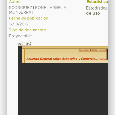
Estadísticas
Autor
RODRIGUEZ LEONEL ARGELIA
Estadísticas
MONSERRAT
de uso
Fecha de publicación
12/10/2016
Tipo de documento
Proyectable
&#160;