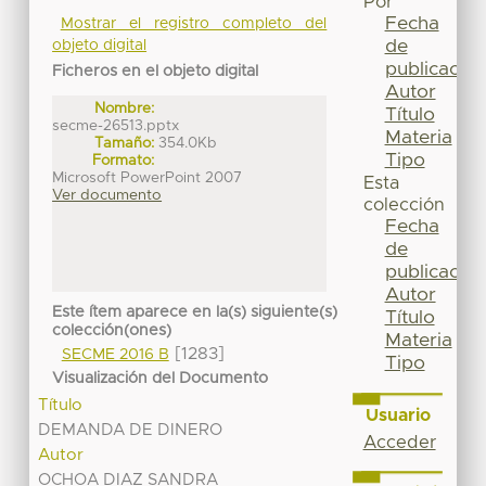
Por
Fecha
Mostrar el registro completo del
de
objeto digital
publicación
Ficheros en el objeto digital
Autor
Nombre:
Título
secme-26513.pptx
Materia
Tamaño:
354.0Kb
Tipo
Formato:
Microsoft PowerPoint 2007
Esta
Ver documento
colección
Fecha
de
publicación
Autor
Este ítem aparece en la(s) siguiente(s)
Título
colección(ones)
Materia
[1283]
SECME 2016 B
Tipo
Visualización del Documento
Título
Usuario
DEMANDA DE DINERO
Acceder
Autor
OCHOA DIAZ SANDRA