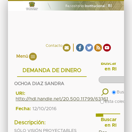
Contacto
Menú
Buscar
en RI
DEMANDA DE DINERO
OCHOA DIAZ SANDRA
Buscar 
URI:
http://hdl.handle.net/20.500.11799/63361
Esta colecció
Fecha:
12/10/2016
Buscar
Descripción:
en RI
SÓLO VISIÓN PROYECTABLES