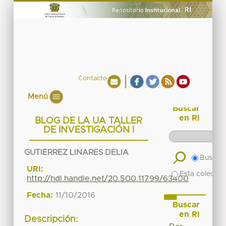
Contacto
Menú
Buscar
en RI
BLOG DE LA UA TALLER
DE INVESTIGACIÓN I
GUTIERREZ LINARES DELIA
Buscar 
URI:
Esta colecció
http://hdl.handle.net/20.500.11799/63400
Fecha:
11/10/2016
Buscar
en RI
Descripción: