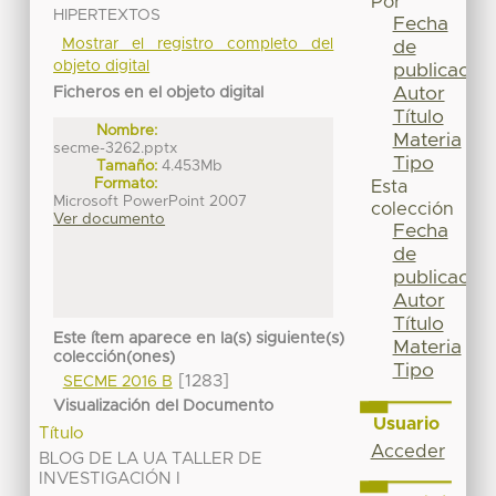
Por
HIPERTEXTOS
Fecha
Mostrar el registro completo del
de
objeto digital
publicación
Autor
Ficheros en el objeto digital
Título
Nombre:
Materia
secme-3262.pptx
Tipo
Tamaño:
4.453Mb
Formato:
Esta
Microsoft PowerPoint 2007
colección
Ver documento
Fecha
de
publicación
Autor
Título
Este ítem aparece en la(s) siguiente(s)
Materia
colección(ones)
Tipo
[1283]
SECME 2016 B
Visualización del Documento
Usuario
Título
Acceder
BLOG DE LA UA TALLER DE
INVESTIGACIÓN I