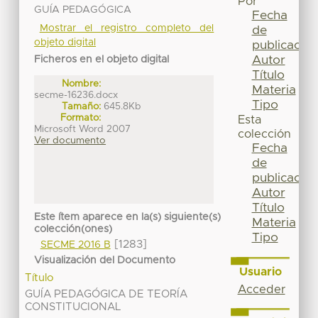
Por
GUÍA PEDAGÓGICA
Fecha
Mostrar el registro completo del
de
objeto digital
publicación
Autor
Ficheros en el objeto digital
Título
Nombre:
Materia
secme-16236.docx
Tipo
Tamaño:
645.8Kb
Formato:
Esta
Microsoft Word 2007
colección
Ver documento
Fecha
de
publicación
Autor
Título
Este ítem aparece en la(s) siguiente(s)
Materia
colección(ones)
Tipo
[1283]
SECME 2016 B
Visualización del Documento
Usuario
Título
Acceder
GUÍA PEDAGÓGICA DE TEORÍA
CONSTITUCIONAL