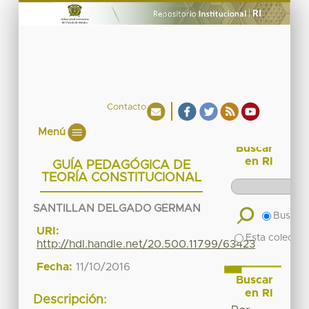
Contacto
Menú
Buscar
en RI
GUÍA PEDAGÓGICA DE
TEORÍA CONSTITUCIONAL
SANTILLAN DELGADO GERMAN
Buscar 
URI:
Esta colecció
http://hdl.handle.net/20.500.11799/63423
Fecha:
11/10/2016
Buscar
en RI
Descripción: