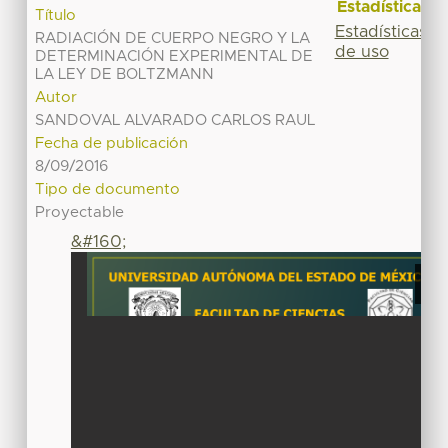
Estadísticas
Título
Estadísticas
RADIACIÓN DE CUERPO NEGRO Y LA
de uso
DETERMINACIÓN EXPERIMENTAL DE
LA LEY DE BOLTZMANN
Autor
SANDOVAL ALVARADO CARLOS RAUL
Fecha de publicación
8/09/2016
Tipo de documento
Proyectable
&#160;