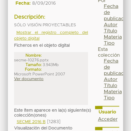
Por
Fecha:
8/09/2016
Fecha
de
Descripción:
publicación
Autor
SÓLO VISIÓN PROYECTABLES
Título
Mostrar el registro completo del
Materia
objeto digital
Tipo
Ficheros en el objeto digital
Esta
colección
Nombre:
secme-10276.pptx
Fecha
Tamaño:
3.943Mb
de
Formato:
publicación
Microsoft PowerPoint 2007
Ver documento
Autor
Título
Materia
Tipo
Este ítem aparece en la(s) siguiente(s)
Usuario
colección(ones)
Acceder
[1283]
SECME 2016 B
Visualización del Documento