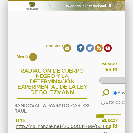
Contacto
Menú
Buscar
en RI
RADIACIÓN DE CUERPO
NEGRO Y LA
DETERMINACIÓN
EXPERIMENTAL DE LA LEY
DE BOLTZMANN
Buscar 
Esta colecció
SANDOVAL ALVARADO CARLOS
RAUL
Buscar
URI:
en RI
http://hdl.handle.net/20.500.11799/63445