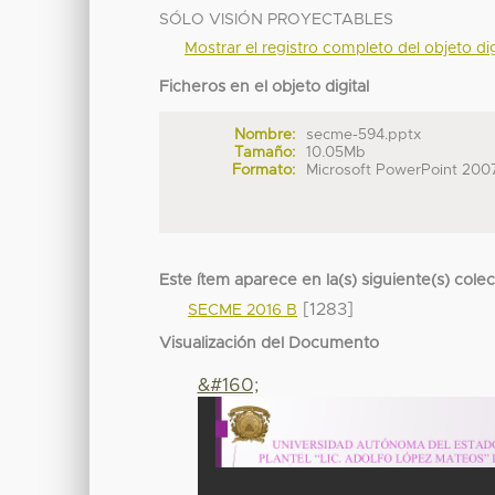
SÓLO VISIÓN PROYECTABLES
Mostrar el registro completo del objeto dig
Ficheros en el objeto digital
Nombre:
secme-594.pptx
Tamaño:
10.05Mb
Formato:
Microsoft PowerPoint 200
Este ítem aparece en la(s) siguiente(s) cole
[1283]
SECME 2016 B
Visualización del Documento
&#160;