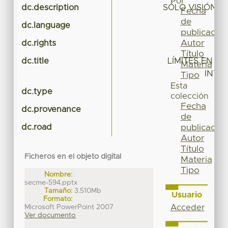
Por
dc.description
SÓLO VISIÓN 
Fecha
de
dc.language
publicación
Autor
dc.rights
Título
dc.title
LÍMITES EN M
Materia
INTE
Tipo
Esta
dc.type
colección
Fecha
dc.provenance
de
dc.road
publicación
Autor
Título
Ficheros en el objeto digital
Materia
Tipo
Nombre:
secme-594.pptx
Tamaño:
3.510Mb
Usuario
Formato:
Microsoft PowerPoint 2007
Acceder
Ver documento