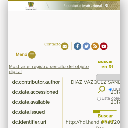
Contacto
Menú
Buscar
Mostrar el registro sencillo del objeto
en RI
digital
dc.contributor.author
DIAZ VAZQUEZ SANDRA
Buscar 
dc.date.accessioned
2017-01
Esta colecció
dc.date.available
2017-01
dc.date.issued
Buscar
en RI
dc.identifier.uri
http://hdl.handle.net/20.5