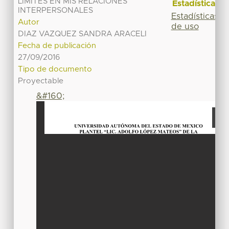
LÍMITES EN MIS RELACIONES
Estadísticas
INTERPERSONALES
Estadísticas
Autor
de uso
DIAZ VAZQUEZ SANDRA ARACELI
Fecha de publicación
27/09/2016
Tipo de documento
Proyectable
&#160;