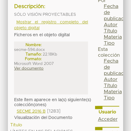
Por
Fecha
Descripción:
de
SÓLO VISIÓN PROYECTABLES
publicación
Mostrar el registro completo del
Autor
objeto digital
Título
Ficheros en el objeto digital
Materia
Tipo
Nombre:
Esta
secme-594.docx
Tamaño:
22.18Kb
colección
Formato:
Fecha
Microsoft Word 2007
de
Ver documento
publicación
Autor
Título
Materia
Tipo
Este ítem aparece en la(s) siguiente(s)
colección(ones)
[1283]
SECME 2016 B
Usuario
Visualización del Documento
Acceder
Título