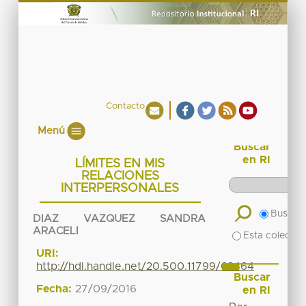
Contacto
Menú
Buscar
en RI
LÍMITES EN MIS
RELACIONES
INTERPERSONALES
Buscar 
DIAZ VAZQUEZ SANDRA
ARACELI
Esta colecció
URI:
http://hdl.handle.net/20.500.11799/63464
Buscar
Fecha:
27/09/2016
en RI