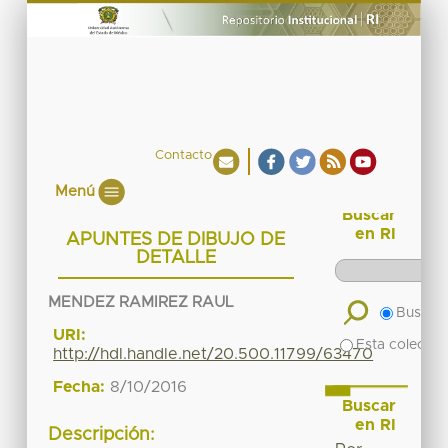
Contacto
Menú
Buscar
en RI
APUNTES DE DIBUJO DE
DETALLE
MENDEZ RAMIREZ RAUL
Buscar 
URI:
Esta colecció
http://hdl.handle.net/20.500.11799/63470
Fecha:
8/10/2016
Buscar
en RI
Descripción: