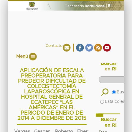
Contacto
Menú
Buscar
en RI
APLICACIÓN DE ESCALA
PREOPERATORIA PARA
PREDECIR DIFICULTAD DE
COLECISTECTOMÍA
LAPAROSCÓPICA EN
Buscar 
HOSPITAL GENERAL DE
Esta colecció
ECATEPEC “LAS
AMÉRICAS” EN EL
PERIODO DE ENERO DE
2014 A DICIEMBRE DE 2015
Buscar
en RI
Vargas Gaspar, Roberto Eber
;