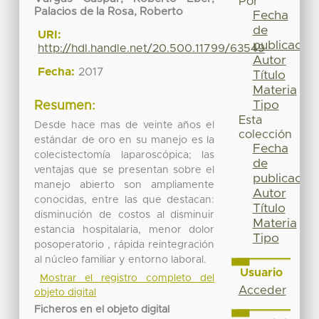
Por
Palacios de la Rosa, Roberto
Fecha
de
URI:
publicación
http://hdl.handle.net/20.500.11799/63549
Autor
Fecha:
2017
Título
Materia
Tipo
Resumen:
Esta
Desde hace mas de veinte años el
colección
estándar de oro en su manejo es la
Fecha
colecistectomía laparoscópica; las
de
ventajas que se presentan sobre el
publicación
manejo abierto son ampliamente
Autor
conocidas, entre las que destacan:
Título
disminución de costos al disminuir
Materia
estancia hospitalaria, menor dolor
Tipo
posoperatorio , rápida reintegración
al núcleo familiar y entorno laboral.
Usuario
Mostrar el registro completo del
Acceder
objeto digital
Ficheros en el objeto digital