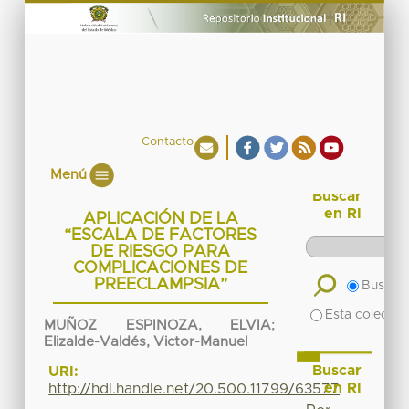
Contacto
Menú
Buscar
en RI
APLICACIÓN DE LA
“ESCALA DE FACTORES
DE RIESGO PARA
COMPLICACIONES DE
PREECLAMPSIA”
Buscar 
Esta colecció
MUÑOZ ESPINOZA, ELVIA
;
Elizalde-Valdés, Victor-Manuel
Buscar
URI:
en RI
http://hdl.handle.net/20.500.11799/63577