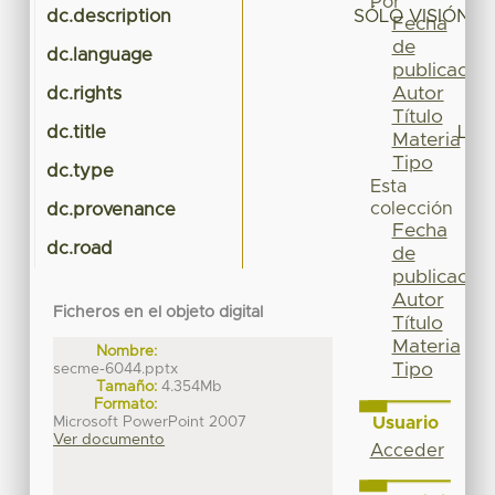
Por
dc.description
SÓLO VISIÓN 
Fecha
de
dc.language
publicación
Autor
dc.rights
Título
dc.title
LA 
Materia
Tipo
dc.type
Esta
colección
dc.provenance
Fecha
dc.road
de
publicación
Autor
Ficheros en el objeto digital
Título
Materia
Nombre:
Tipo
secme-6044.pptx
Tamaño:
4.354Mb
Formato:
Microsoft PowerPoint 2007
Usuario
Ver documento
Acceder