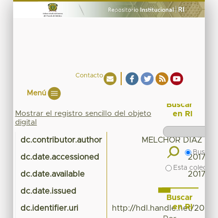
Contacto
Menú
Buscar
Mostrar el registro sencillo del objeto
en RI
digital
dc.contributor.author
MELCHOR DIAZ G
Buscar 
dc.date.accessioned
2017-01
Esta colecció
dc.date.available
2017-01
dc.date.issued
Buscar
en RI
dc.identifier.uri
http://hdl.handle.net/20.5