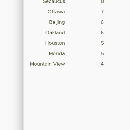
Secaucus
8
Ottawa
7
Beijing
6
Oakland
6
Houston
5
Mérida
5
Mountain View
4