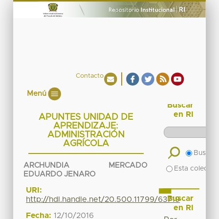
Contacto
Menú
Buscar
en RI
APUNTES UNIDAD DE
APRENDIZAJE:
ADMINISTRACIÓN
AGRÍCOLA
Buscar 
ARCHUNDIA MERCADO
Esta colecció
EDUARDO JENARO
URI:
Buscar
http://hdl.handle.net/20.500.11799/63719
en RI
Fecha:
12/10/2016