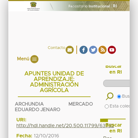
Contacto
Menú
Buscar
en RI
APUNTES UNIDAD DE
APRENDIZAJE:
ADMINISTRACIÓN
AGRÍCOLA
Buscar 
ARCHUNDIA MERCADO
Esta colecció
EDUARDO JENARO
URI:
Buscar
http://hdl.handle.net/20.500.11799/63732
en RI
Fecha:
12/10/2016