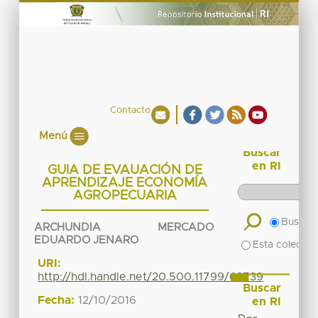
Contacto
Menú
Buscar
en RI
GUIA DE EVAUACIÓN DE
APRENDIZAJE ECONOMÍA
AGROPECUARIA
Buscar 
ARCHUNDIA MERCADO
EDUARDO JENARO
Esta colecció
URI:
http://hdl.handle.net/20.500.11799/63739
Buscar
Fecha:
12/10/2016
en RI