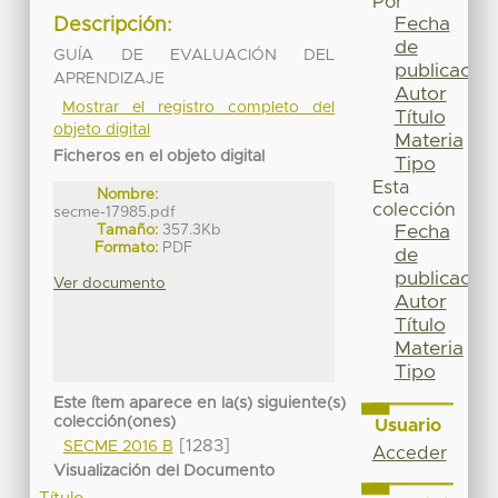
Por
Fecha
Descripción:
de
GUÍA DE EVALUACIÓN DEL
publicación
APRENDIZAJE
Autor
Mostrar el registro completo del
Título
objeto digital
Materia
Ficheros en el objeto digital
Tipo
Esta
Nombre:
colección
secme-17985.pdf
Tamaño:
357.3Kb
Fecha
Formato:
PDF
de
publicación
Ver documento
Autor
Título
Materia
Tipo
Este ítem aparece en la(s) siguiente(s)
colección(ones)
Usuario
[1283]
SECME 2016 B
Acceder
Visualización del Documento