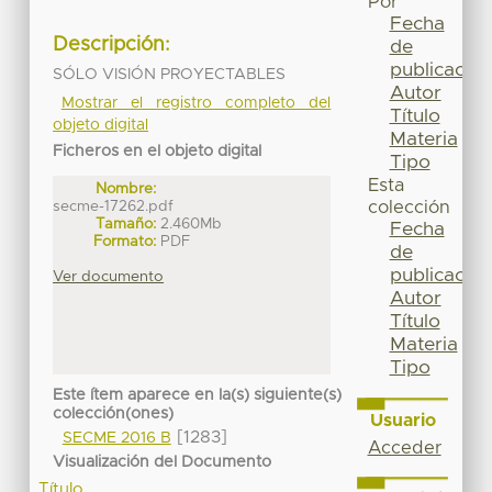
Por
Fecha
Descripción:
de
publicación
SÓLO VISIÓN PROYECTABLES
Autor
Mostrar el registro completo del
Título
objeto digital
Materia
Ficheros en el objeto digital
Tipo
Esta
Nombre:
secme-17262.pdf
colección
Tamaño:
2.460Mb
Fecha
Formato:
PDF
de
publicación
Ver documento
Autor
Título
Materia
Tipo
Este ítem aparece en la(s) siguiente(s)
colección(ones)
Usuario
[1283]
SECME 2016 B
Acceder
Visualización del Documento
Título