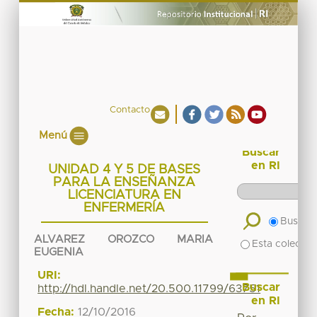
Contacto
Menú
Buscar
en RI
UNIDAD 4 Y 5 DE BASES
PARA LA ENSEÑANZA
LICENCIATURA EN
ENFERMERÍA
Buscar 
ALVAREZ OROZCO MARIA
Esta colecció
EUGENIA
URI:
Buscar
http://hdl.handle.net/20.500.11799/63751
en RI
Fecha:
12/10/2016