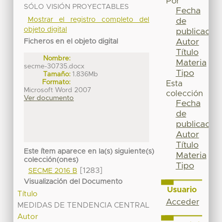
Por
SÓLO VISIÓN PROYECTABLES
Fecha
Mostrar el registro completo del
de
objeto digital
publicación
Autor
Ficheros en el objeto digital
Título
Nombre:
Materia
secme-30735.docx
Tipo
Tamaño:
1.836Mb
Formato:
Esta
Microsoft Word 2007
colección
Ver documento
Fecha
de
publicación
Autor
Título
Este ítem aparece en la(s) siguiente(s)
Materia
colección(ones)
Tipo
[1283]
SECME 2016 B
Visualización del Documento
Usuario
Título
Acceder
MEDIDAS DE TENDENCIA CENTRAL
Autor