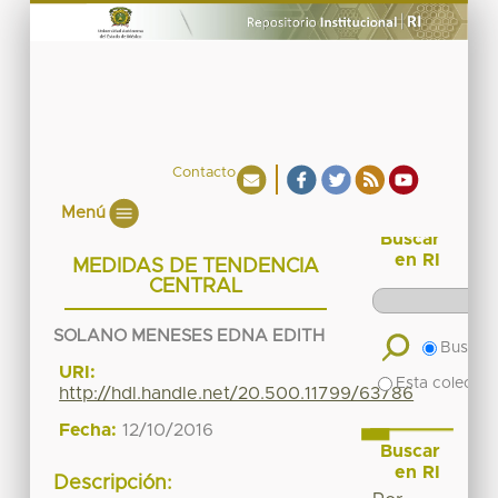
Contacto
Menú
Buscar
en RI
MEDIDAS DE TENDENCIA
CENTRAL
SOLANO MENESES EDNA EDITH
Buscar 
URI:
Esta colecció
http://hdl.handle.net/20.500.11799/63786
Fecha:
12/10/2016
Buscar
en RI
Descripción: