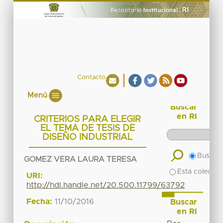
Contacto
Menú
Buscar
en RI
CRITERIOS PARA ELEGIR
EL TEMA DE TESIS DE
DISEÑO INDUSTRIAL
Buscar 
GOMEZ VERA LAURA TERESA
Esta colecció
URI:
http://hdl.handle.net/20.500.11799/63792
Fecha:
11/10/2016
Buscar
en RI