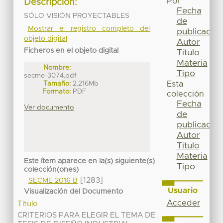
Por
Descripción:
Fecha
SÓLO VISIÓN PROYECTABLES
de
Mostrar el registro completo del
publicación
objeto digital
Autor
Ficheros en el objeto digital
Título
Materia
Nombre:
Tipo
secme-3074.pdf
Tamaño:
2.216Mb
Esta
Formato:
PDF
colección
Fecha
Ver documento
de
publicación
Autor
Título
Materia
Este ítem aparece en la(s) siguiente(s)
Tipo
colección(ones)
[1283]
SECME 2016 B
Usuario
Visualización del Documento
Acceder
Título
CRITERIOS PARA ELEGIR EL TEMA DE