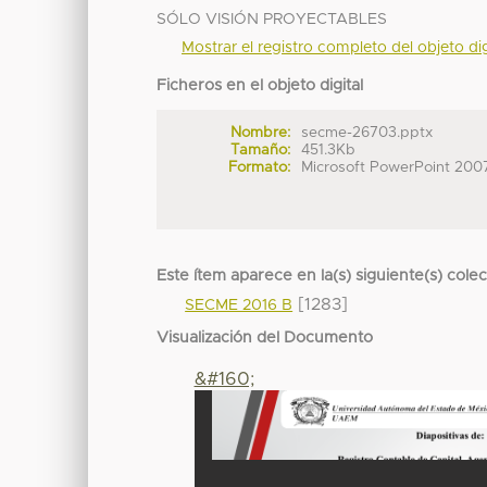
SÓLO VISIÓN PROYECTABLES
Mostrar el registro completo del objeto dig
Ficheros en el objeto digital
Nombre:
secme-26703.pptx
Tamaño:
451.3Kb
Formato:
Microsoft PowerPoint 200
Este ítem aparece en la(s) siguiente(s) cole
[1283]
SECME 2016 B
Visualización del Documento
&#160;