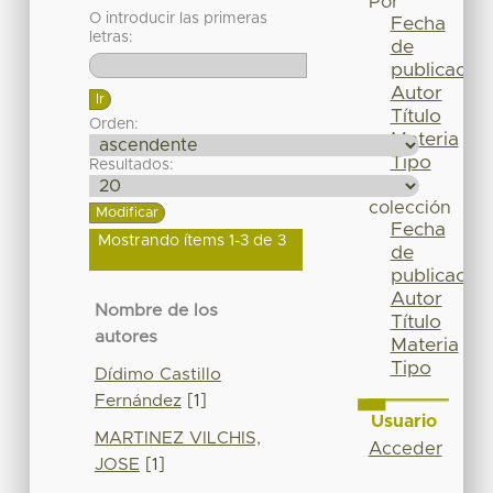
Por
O introducir las primeras
Fecha
letras:
de
publicación
Autor
Título
Orden:
Materia
Tipo
Resultados:
Esta
colección
Fecha
Mostrando ítems 1-3 de 3
de
publicación
Autor
Nombre de los
Título
autores
Materia
Tipo
Dídimo Castillo
Fernández
[1]
Usuario
MARTINEZ VILCHIS,
Acceder
JOSE
[1]