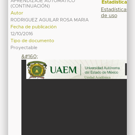
APRENDIZAJE AUTOMÁTICO
Estadísticas
(CONTINUACIÓN)
Estadísticas
Autor
de uso
RODRIGUEZ AGUILAR ROSA MARIA
Fecha de publicación
12/10/2016
Tipo de documento
Proyectable
&#160;