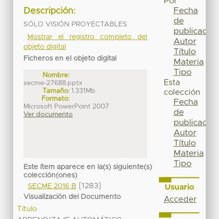
Por
Fecha
Descripción:
de
SÓLO VISIÓN PROYECTABLES
publicación
Mostrar el registro completo del
Autor
objeto digital
Título
Ficheros en el objeto digital
Materia
Tipo
Nombre:
Esta
secme-27688.pptx
Tamaño:
1.331Mb
colección
Formato:
Fecha
Microsoft PowerPoint 2007
de
Ver documento
publicación
Autor
Título
Materia
Tipo
Este ítem aparece en la(s) siguiente(s)
colección(ones)
[1283]
SECME 2016 B
Usuario
Visualización del Documento
Acceder
Título