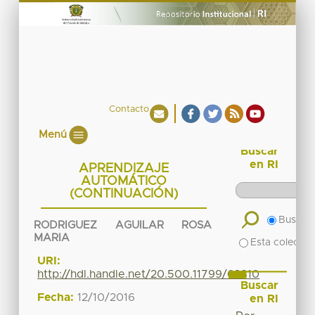
Contacto
Menú
Buscar
en RI
APRENDIZAJE
AUTOMÁTICO
(CONTINUACIÓN)
Buscar 
RODRIGUEZ AGUILAR ROSA
MARIA
Esta colecció
URI:
http://hdl.handle.net/20.500.11799/63810
Buscar
Fecha:
12/10/2016
en RI