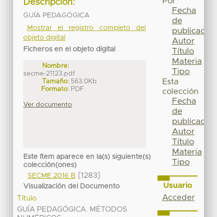
Por
Descripción:
Fecha
GUÍA PEDAGÓGICA
de
Mostrar el registro completo del
publicación
objeto digital
Autor
Ficheros en el objeto digital
Título
Materia
Nombre:
Tipo
secme-21123.pdf
Tamaño:
563.0Kb
Esta
Formato:
PDF
colección
Fecha
Ver documento
de
publicación
Autor
Título
Materia
Este ítem aparece en la(s) siguiente(s)
Tipo
colección(ones)
[1283]
SECME 2016 B
Usuario
Visualización del Documento
Acceder
Título
GUÍA PEDAGÓGICA. MÉTODOS