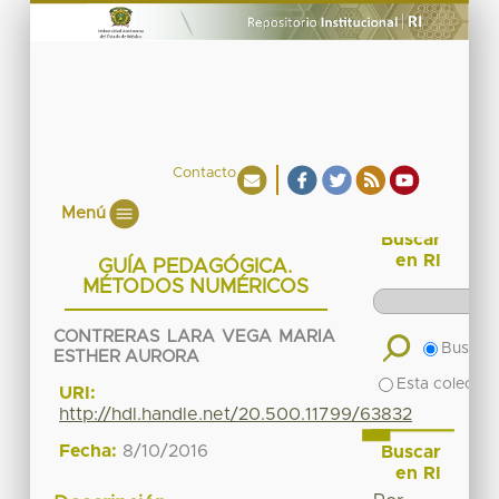
Contacto
Menú
Buscar
en RI
GUÍA PEDAGÓGICA.
MÉTODOS NUMÉRICOS
CONTRERAS LARA VEGA MARIA
Buscar 
ESTHER AURORA
Esta colecció
URI:
http://hdl.handle.net/20.500.11799/63832
Fecha:
8/10/2016
Buscar
en RI