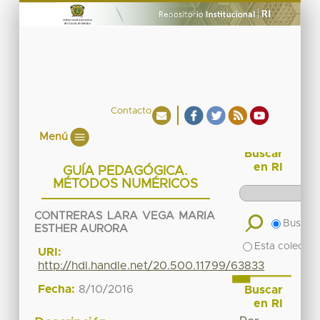
Contacto
Menú
Buscar
en RI
GUÍA PEDAGÓGICA.
MÉTODOS NUMÉRICOS
CONTRERAS LARA VEGA MARIA
Buscar 
ESTHER AURORA
Esta colecció
URI:
http://hdl.handle.net/20.500.11799/63833
Fecha:
8/10/2016
Buscar
en RI