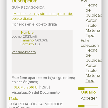
Por
Descripción:
Fecha
GUÍA PEDAGÓGICA
de
Mostrar el registro completo del
publicación
objeto digital
Autor
Ficheros en el objeto digital
Título
Materia
Nombre:
Tipo
secme-21123.pdf
Tamaño:
563.0Kb
Esta
Formato:
PDF
colección
Fecha
Ver documento
de
publicación
Autor
Título
Materia
Este ítem aparece en la(s) siguiente(s)
Tipo
colección(ones)
[1283]
SECME 2016 B
Usuario
Visualización del Documento
Acceder
Título
GUÍA PEDAGÓGICA. MÉTODOS