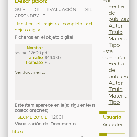
Por
Descripción:
Fecha
GUÍA DE EVALUACIÓN DEL
de
APRENDIZAJE
publicación
Mostrar el registro completo del
Autor
objeto digital
Título
Ficheros en el objeto digital
Materia
Tipo
Nombre:
Esta
secme-12600.pdf
colección
Tamaño:
846.9Kb
Formato:
PDF
Fecha
de
Ver documento
publicación
Autor
Título
Materia
Tipo
Este ítem aparece en la(s) siguiente(s)
colección(ones)
Usuario
[1283]
SECME 2016 B
Visualización del Documento
Acceder
Título