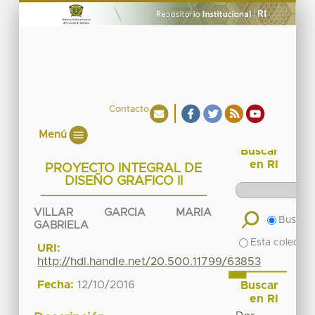
Contacto
Menú
Buscar
en RI
PROYECTO INTEGRAL DE
DISEÑO GRAFICO II
VILLAR GARCIA MARIA
Buscar 
GABRIELA
Esta colecció
URI:
http://hdl.handle.net/20.500.11799/63853
Fecha:
12/10/2016
Buscar
en RI