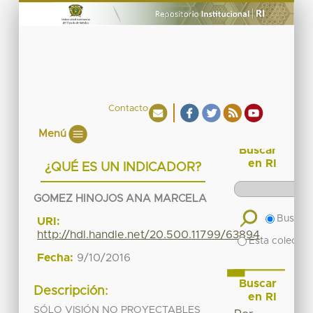
Contacto
Menú
Buscar
en RI
¿QUÉ ES UN INDICADOR?
GOMEZ HINOJOS ANA MARCELA
Buscar 
URI:
http://hdl.handle.net/20.500.11799/63894
Esta colecció
Fecha:
9/10/2016
Buscar
Descripción:
en RI
SÓLO VISIÓN NO PROYECTABLES