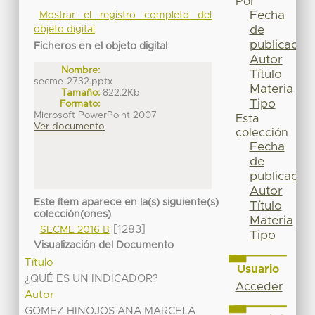
Por
Fecha
Mostrar el registro completo del
de
objeto digital
publicación
Ficheros en el objeto digital
Autor
Nombre:
Título
secme-2732.pptx
Materia
Tamaño:
822.2Kb
Tipo
Formato:
Microsoft PowerPoint 2007
Esta
Ver documento
colección
Fecha
de
publicación
Autor
Este ítem aparece en la(s) siguiente(s)
Título
colección(ones)
Materia
[1283]
SECME 2016 B
Tipo
Visualización del Documento
Título
Usuario
¿QUÉ ES UN INDICADOR?
Acceder
Autor
GOMEZ HINOJOS ANA MARCELA