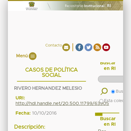
Contacto
Menú
Buscar
en RI
CASOS DE POLÍTICA
SOCIAL
RIVERO HERNANDEZ MELESIO
Buscar 
URI:
Esta colecció
http://hdl.handle.net/20.500.11799/63905
Fecha:
10/10/2016
Buscar
en RI
Descripción: