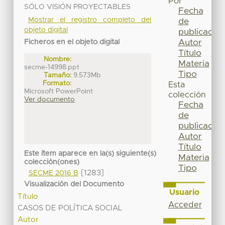
Por
SÓLO VISIÓN PROYECTABLES
Fecha
Mostrar el registro completo del
de
objeto digital
publicación
Autor
Ficheros en el objeto digital
Título
Nombre:
Materia
secme-14998.ppt
Tipo
Tamaño:
9.573Mb
Formato:
Esta
Microsoft PowerPoint
colección
Ver documento
Fecha
de
publicación
Autor
Título
Este ítem aparece en la(s) siguiente(s)
Materia
colección(ones)
Tipo
[1283]
SECME 2016 B
Visualización del Documento
Usuario
Título
Acceder
CASOS DE POLÍTICA SOCIAL
Autor