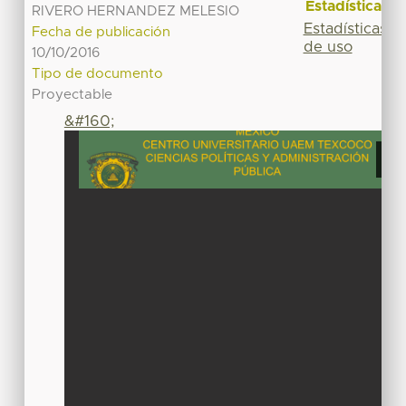
Estadísticas
RIVERO HERNANDEZ MELESIO
Estadísticas
Fecha de publicación
de uso
10/10/2016
Tipo de documento
Proyectable
&#160;