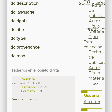
Por
dc.description
SÓLO VISIÓN P
Fecha
de
dc.language
publicación
Autor
dc.rights
Título
dc.title
PRODUCTOS 
Materia
Tipo
dc.type
Esta
colección
dc.provenance
Fecha
dc.road
de
publicación
Autor
Ficheros en el objeto digital
Título
Materia
Nombre:
Tipo
secme-23430.pdf
Tamaño:
1.840Mb
Formato:
PDF
Usuario
Ver documento
Acceder